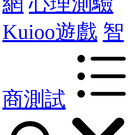
網
心理測驗
Kuioo遊戲
智
商測試