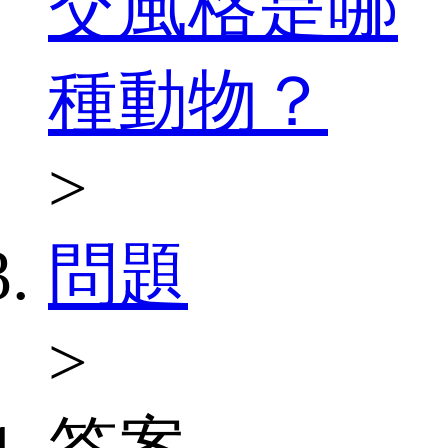
交風格是哪
種動物？
>
問題
>