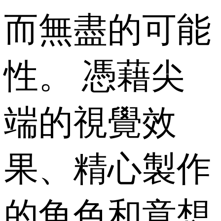
而無盡的可能
性。 憑藉尖
端的視覺效
果、精心製作
的角色和意想