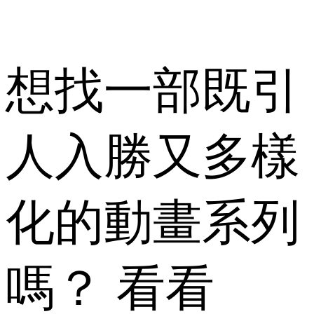
想找一部既引
人入勝又多樣
化的動畫系列
嗎？ 看看