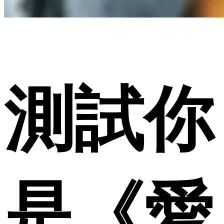
測試你
是《愛