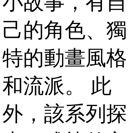
小故事，有自
己的角色、獨
特的動畫風格
和流派。 此
外，該系列探