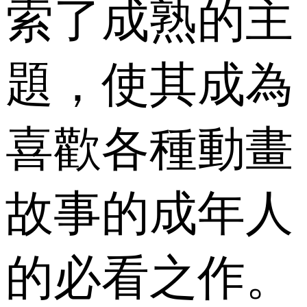
索了成熟的主
題，使其成為
喜歡各種動畫
故事的成年人
的必看之作。