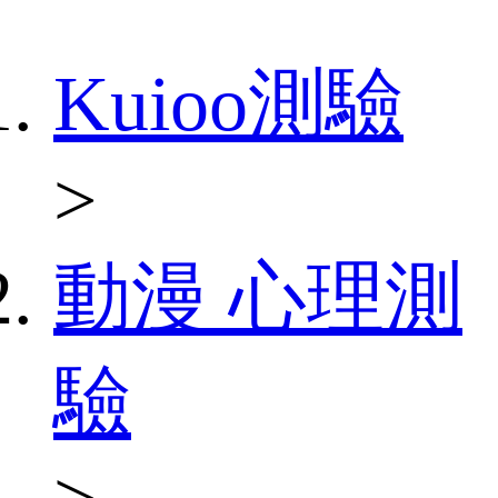
Kuioo測驗
>
動漫 心理測
驗