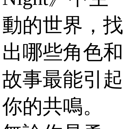
動的世界，找
出哪些角色和
故事最能引起
你的共鳴。