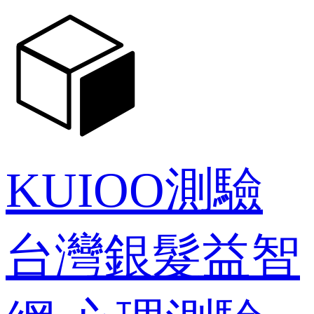
KUIOO測驗
台灣銀髮益智