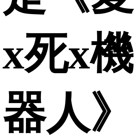
x死x機
器人》