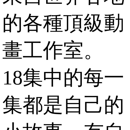
的各種頂級動
畫工作室。
18集中的每一
集都是自己的