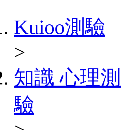
Kuioo測驗
>
知識 心理測
驗