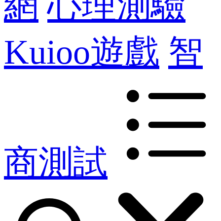
網
心理測驗
Kuioo遊戲
智
商測試