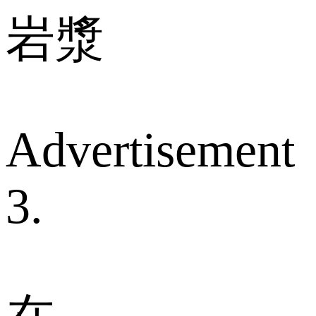
岩漿
Advertisement
3.