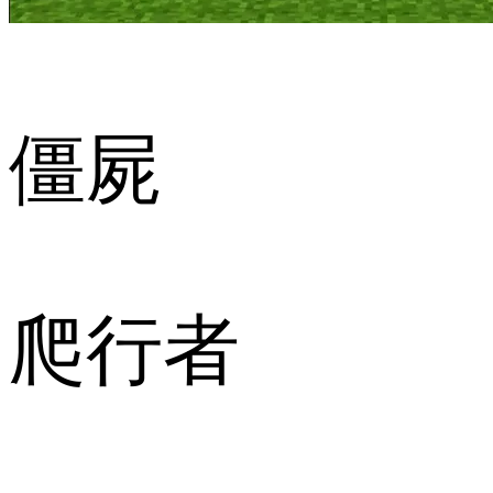
僵屍
爬行者