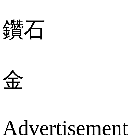
鑽石
金
Advertisement