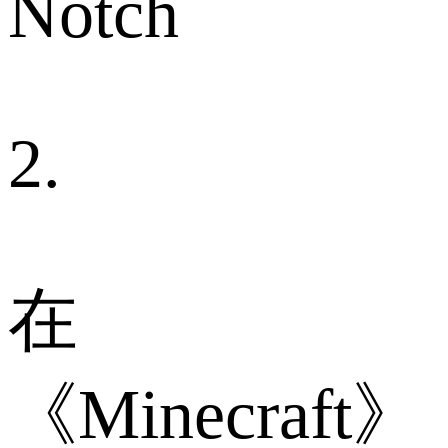
Notch
2.
在
《Minecraft》