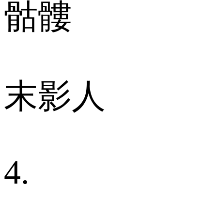
骷髏
末影人
4.