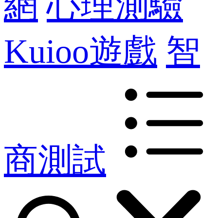
網
心理測驗
Kuioo遊戲
智
商測試