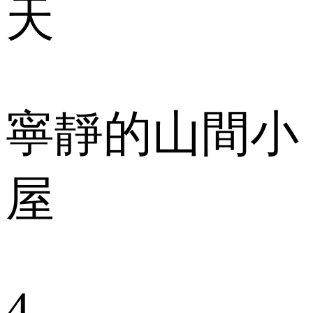
天
寧靜的山間小
屋
4.