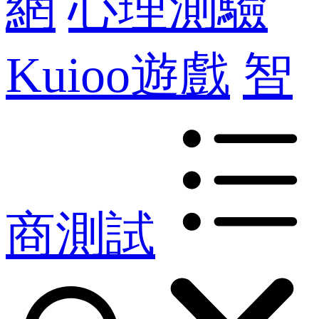
網
心理測驗
Kuioo遊戲
智
商測試