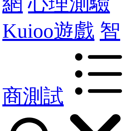
網
心理測驗
Kuioo遊戲
智
商測試