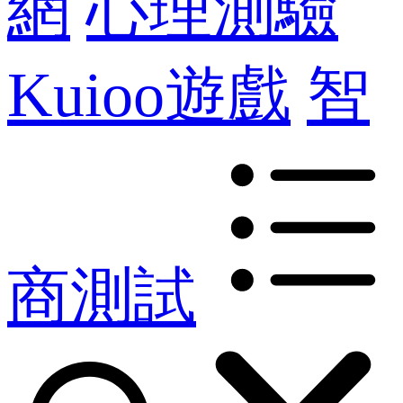
網
心理測驗
Kuioo遊戲
智
商測試