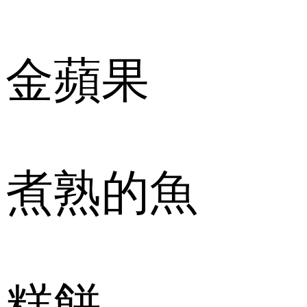
金蘋果
煮熟的魚
糕餅