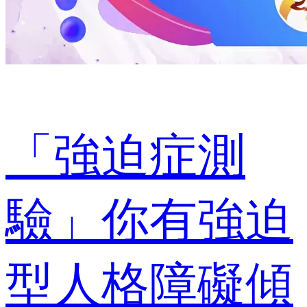
「強迫症測
驗」你有強迫
型人格障礙傾