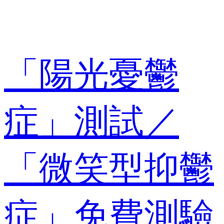
「陽光憂鬱
症」測試／
「微笑型抑鬱
症」免費測驗