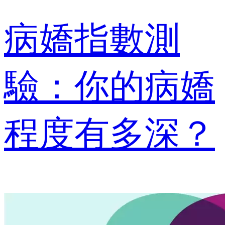
病嬌指數測
驗：你的病嬌
程度有多深？