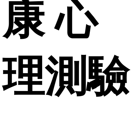
康 心
理測驗