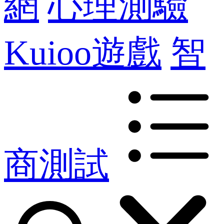
網
心理測驗
Kuioo遊戲
智
商測試