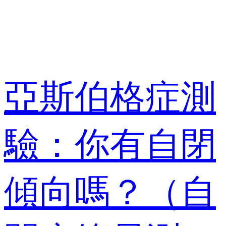
亞斯伯格症測
驗：你有自閉
傾向嗎？（自