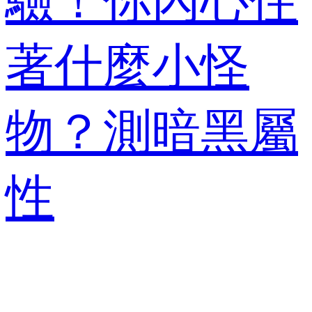
驗！你內心住
著什麼小怪
物？測暗黑屬
性