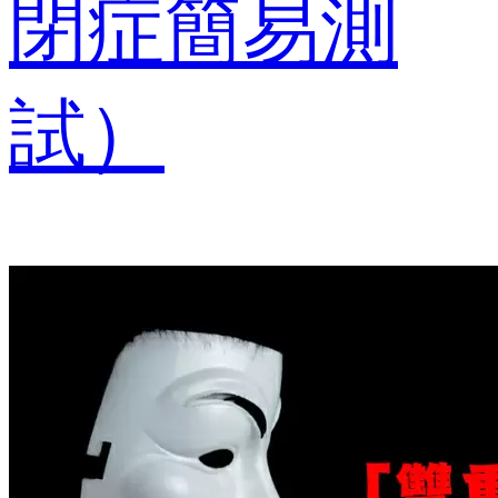
閉症簡易測
試）