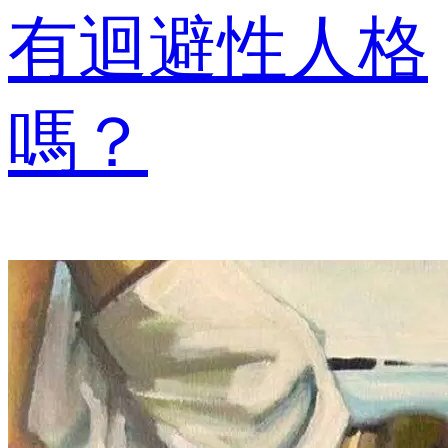
有迴避性人格
嗎？