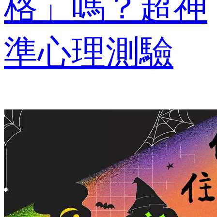
格」嗎？超神
準心理測驗